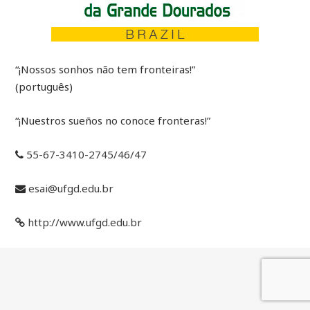
“¡Nossos sonhos não tem fronteiras!”
(português)
“¡Nuestros sueños no conoce fronteras!”
55-­67-­3410-­2745/46/47
esai@ufgd.edu.br
http://www.ufgd.edu.br