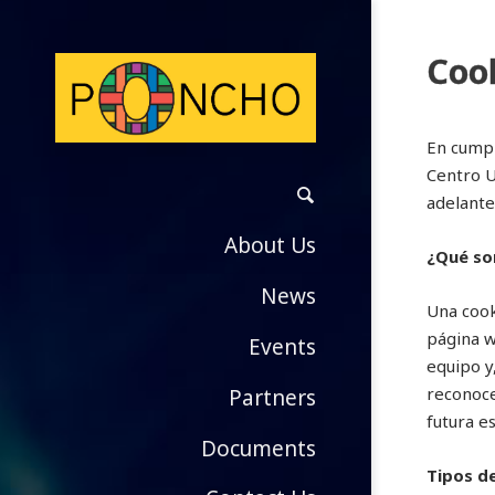
Cook
En cumpl
Centro U
adelante
About Us
¿Qué so
News
Una cook
página w
Events
equipo y
reconoce
Partners
futura es
Documents
Tipos de