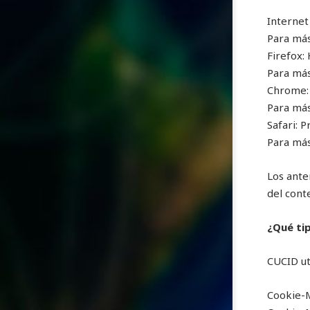
Internet
Para más
Firefox:
Para más
Chrome: 
Para más
Safari: 
Para más
Los ante
del cont
¿Qué tip
CUCID uti
Cookie-