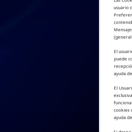
Las Cook
usuario 
Preferen
contenid
Mensajes
(general
El usuar
puede co
recepció
ayuda de
El Usuar
exclusiv
funcional
cookies 
ayuda de
Si desea