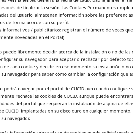
ies Permanentes tienen una fecha de caducidad lejana en el 
después de finalizar la sesión. Las Cookies Permanentes emplea
cias del usuario: almacenan información sobre las preferencias 
os de forma acorde con su perfil.
 informativos / publicitarios: registran el número de veces q
mente novedades en el Portal)
io puede libremente decidir acerca de la instalación o no de las
nfigurar su navegador para aceptar o rechazar por defecto todas
n de cada cookie y decidir en ese momento su instalación o no e
 su navegador para saber cómo cambiar la configuración que 
io podrá navegar por el portal de CUCID aun cuando configure 
amente rechace las cookies de CUCID, aunque puede encontrarse
idades del portal que requieran la instalación de alguna de ellas
de CUCID, implantadas en su disco duro en cualquier momento, 
 su navegador.
 más información sobre el uso de cookies puede solicitárnosla a i