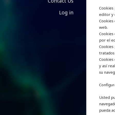
Contact Us
Cookies 
Log in
editor y 
Cookies 
web.
Cookies 
por el e
Cookies 
tratados
Cookies 
y así rea
su naveg
Configur
Usted pu
navegado
pueda ac