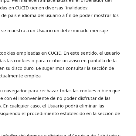
tiempo. Permanecen almacenadas en el ordenador del
das en CUCID tienen diversas finalidades:
de país e idioma del usuario a fin de poder mostrar los
ue se muestra a un Usuario un determinado mensaje
 cookies empleadas en CUCID. En este sentido, el usuario
 las cookies o para recibir un aviso en pantalla de la
n su disco duro. Le sugerimos consultar la sección de
actualmente emplea.
su navegador para rechazar todas las cookies o bien que
 con el inconveniente de no poder disfrutar de las
. En cualquier caso, el Usuario podrá eliminar las
siguiendo el procedimiento establecido en la sección de
nfo@cucid.ulpgc.es o dirigirse al Servicio de Arbitraje y