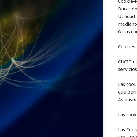
Cookie-
Duración
Utilidad
mediante
Otras co
Cookies 
CUCID ut
servicios
Las cook
que perm
Asimismo
Las cook
Las Cook