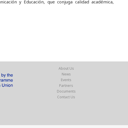
unicación y Educación, que conjuga calidad académica,
About Us
News
Events
Partners
Documents
Contact Us