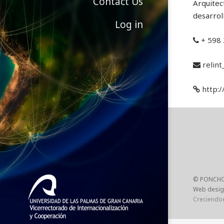
Contact Us
Arquitec
desarrol
Log in
+ 598
relin
http:/
© PONCHO
Web desig
Creciendo